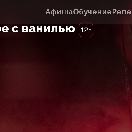
Афиша
Обучение
Репе
е с ванилью
12+