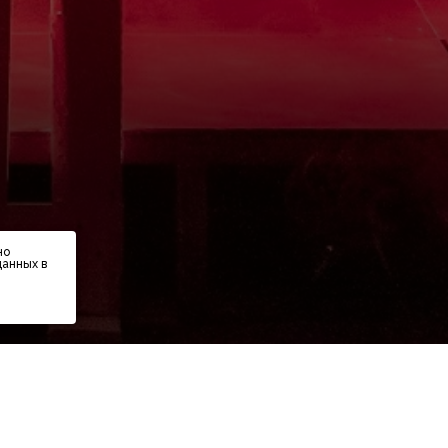
но
данных в